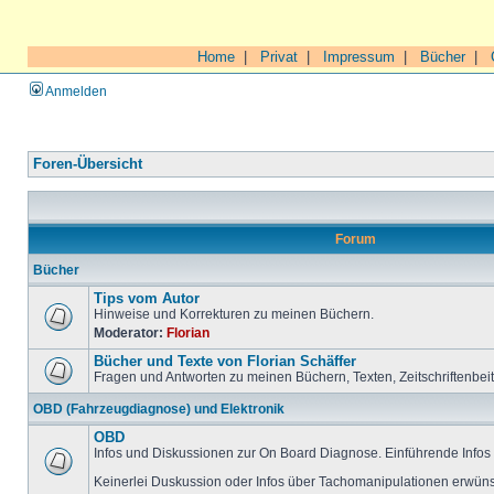
Home
|
Privat
|
Impressum
|
Bücher
|
Anmelden
Foren-Übersicht
Forum
Bücher
Tips vom Autor
Hinweise und Korrekturen zu meinen Büchern.
Moderator:
Florian
Bücher und Texte von Florian Schäffer
Fragen und Antworten zu meinen Büchern, Texten, Zeitschriftenbei
OBD (Fahrzeugdiagnose) und Elektronik
OBD
Infos und Diskussionen zur On Board Diagnose. Einführende Infos 
Keinerlei Duskussion oder Infos über Tachomanipulationen erwüns