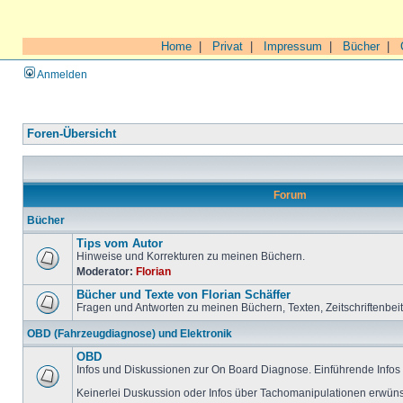
Home
|
Privat
|
Impressum
|
Bücher
|
Anmelden
Foren-Übersicht
Forum
Bücher
Tips vom Autor
Hinweise und Korrekturen zu meinen Büchern.
Moderator:
Florian
Bücher und Texte von Florian Schäffer
Fragen und Antworten zu meinen Büchern, Texten, Zeitschriftenbei
OBD (Fahrzeugdiagnose) und Elektronik
OBD
Infos und Diskussionen zur On Board Diagnose. Einführende Infos 
Keinerlei Duskussion oder Infos über Tachomanipulationen erwüns