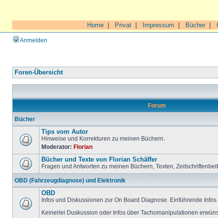
Home
|
Privat
|
Impressum
|
Bücher
|
Anmelden
Foren-Übersicht
Forum
Bücher
Tips vom Autor
Hinweise und Korrekturen zu meinen Büchern.
Moderator:
Florian
Bücher und Texte von Florian Schäffer
Fragen und Antworten zu meinen Büchern, Texten, Zeitschriftenbei
OBD (Fahrzeugdiagnose) und Elektronik
OBD
Infos und Diskussionen zur On Board Diagnose. Einführende Infos 
Keinerlei Duskussion oder Infos über Tachomanipulationen erwüns