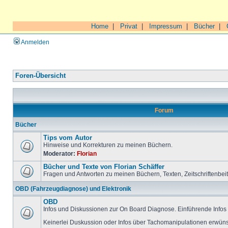
Home
|
Privat
|
Impressum
|
Bücher
|
Anmelden
Foren-Übersicht
Forum
Bücher
Tips vom Autor
Hinweise und Korrekturen zu meinen Büchern.
Moderator:
Florian
Bücher und Texte von Florian Schäffer
Fragen und Antworten zu meinen Büchern, Texten, Zeitschriftenbei
OBD (Fahrzeugdiagnose) und Elektronik
OBD
Infos und Diskussionen zur On Board Diagnose. Einführende Infos 
Keinerlei Duskussion oder Infos über Tachomanipulationen erwüns