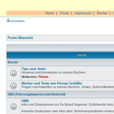
Home
|
Privat
|
Impressum
|
Bücher
|
Anmelden
Foren-Übersicht
Forum
Bücher
Tips vom Autor
Hinweise und Korrekturen zu meinen Büchern.
Moderator:
Florian
Bücher und Texte von Florian Schäffer
Fragen und Antworten zu meinen Büchern, Texten, Zeitschriftenbei
OBD (Fahrzeugdiagnose) und Elektronik
OBD
Infos und Diskussionen zur On Board Diagnose. Einführende Infos 
Keinerlei Duskussion oder Infos über Tachomanipulationen erwüns