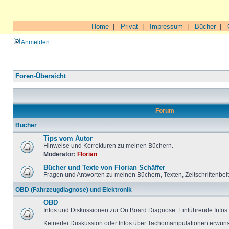
Home
|
Privat
|
Impressum
|
Bücher
|
Anmelden
Foren-Übersicht
Forum
Bücher
Tips vom Autor
Hinweise und Korrekturen zu meinen Büchern.
Moderator:
Florian
Bücher und Texte von Florian Schäffer
Fragen und Antworten zu meinen Büchern, Texten, Zeitschriftenbei
OBD (Fahrzeugdiagnose) und Elektronik
OBD
Infos und Diskussionen zur On Board Diagnose. Einführende Infos 
Keinerlei Duskussion oder Infos über Tachomanipulationen erwüns