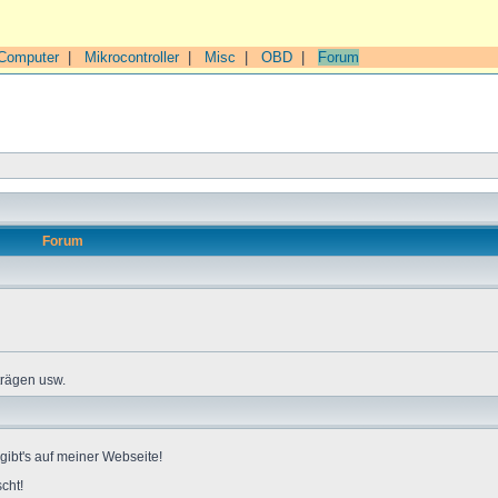
Computer
|
Mikrocontroller
|
Misc
|
OBD
|
Forum
Forum
trägen usw.
gibt's auf meiner Webseite!
cht!