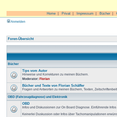
Home
|
Privat
|
Impressum
|
Bücher
|
Anmelden
Foren-Übersicht
Bücher
Tips vom Autor
Hinweise und Korrekturen zu meinen Büchern.
Moderator:
Florian
Bücher und Texte von Florian Schäffer
Fragen und Antworten zu meinen Büchern, Texten, Zeitschriftenbei
OBD (Fahrzeugdiagnose) und Elektronik
OBD
Infos und Diskussionen zur On Board Diagnose. Einführende Infos 
Keinerlei Duskussion oder Infos über Tachomanipulationen erwüns