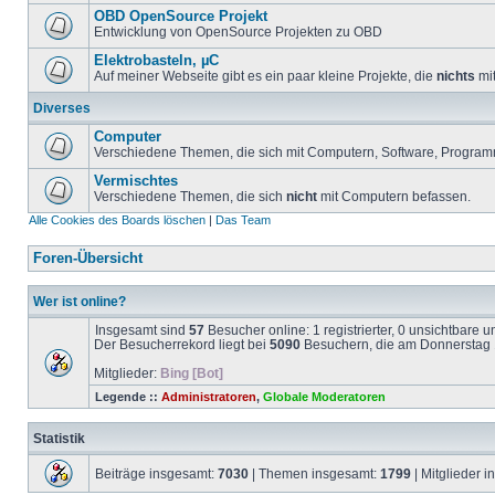
OBD OpenSource Projekt
Entwicklung von OpenSource Projekten zu OBD
Elektrobasteln, µC
Auf meiner Webseite gibt es ein paar kleine Projekte, die
nichts
mit
Diverses
Computer
Verschiedene Themen, die sich mit Computern, Software, Program
Vermischtes
Verschiedene Themen, die sich
nicht
mit Computern befassen.
Alle Cookies des Boards löschen
|
Das Team
Foren-Übersicht
Wer ist online?
Insgesamt sind
57
Besucher online: 1 registrierter, 0 unsichtbare 
Der Besucherrekord liegt bei
5090
Besuchern, die am Donnerstag 1
Mitglieder:
Bing [Bot]
Legende ::
Administratoren
,
Globale Moderatoren
Statistik
Beiträge insgesamt:
7030
| Themen insgesamt:
1799
| Mitglieder 