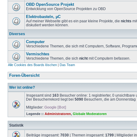
OBD OpenSource Projekt
Entwicklung von OpenSource Projekten zu OBD
Elektrobasteln, µC
Auf meiner Webseite gibt es ein paar kleine Projekte, die
nichts
mit
diskutiert werden können.
Diverses
Computer
Verschiedene Themen, die sich mit Computern, Software, Program
Vermischtes
Verschiedene Themen, die sich
nicht
mit Computern befassen.
Alle Cookies des Boards löschen
|
Das Team
Foren-Übersicht
Wer ist online?
Insgesamt sind
163
Besucher online: 1 registrierter, 0 unsichtbar
Der Besucherrekord liegt bei
5090
Besuchern, die am Donnerstag 1
Mitglieder:
Google [Bot]
Legende ::
Administratoren
,
Globale Moderatoren
Statistik
Beiträge insgesamt:
7030
| Themen insgesamt:
1799
| Mitglieder 