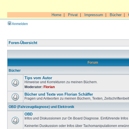
Home
|
Privat
|
Impressum
|
Bücher
|
Anmelden
Foren-Übersicht
Forum
Bücher
Tips vom Autor
Hinweise und Korrekturen zu meinen Büchern.
Moderator:
Florian
Bücher und Texte von Florian Schäffer
Fragen und Antworten zu meinen Büchern, Texten, Zeitschriftenbei
OBD (Fahrzeugdiagnose) und Elektronik
OBD
Infos und Diskussionen zur On Board Diagnose. Einführende Infos 
Keinerlei Duskussion oder Infos über Tachomanipulationen erwüns