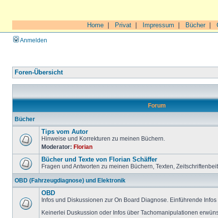
Home
|
Privat
|
Impressum
|
Bücher
|
Anmelden
Foren-Übersicht
Forum
Bücher
Tips vom Autor
Hinweise und Korrekturen zu meinen Büchern.
Moderator:
Florian
Bücher und Texte von Florian Schäffer
Fragen und Antworten zu meinen Büchern, Texten, Zeitschriftenbei
OBD (Fahrzeugdiagnose) und Elektronik
OBD
Infos und Diskussionen zur On Board Diagnose. Einführende Infos 
Keinerlei Duskussion oder Infos über Tachomanipulationen erwüns