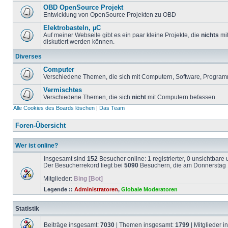
OBD OpenSource Projekt
Entwicklung von OpenSource Projekten zu OBD
Elektrobasteln, µC
Auf meiner Webseite gibt es ein paar kleine Projekte, die
nichts
mit
diskutiert werden können.
Diverses
Computer
Verschiedene Themen, die sich mit Computern, Software, Program
Vermischtes
Verschiedene Themen, die sich
nicht
mit Computern befassen.
Alle Cookies des Boards löschen
|
Das Team
Foren-Übersicht
Wer ist online?
Insgesamt sind
152
Besucher online: 1 registrierter, 0 unsichtbar
Der Besucherrekord liegt bei
5090
Besuchern, die am Donnerstag 1
Mitglieder:
Bing [Bot]
Legende ::
Administratoren
,
Globale Moderatoren
Statistik
Beiträge insgesamt:
7030
| Themen insgesamt:
1799
| Mitglieder 