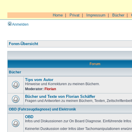
Home
|
Privat
|
Impressum
|
Bücher
|
Anmelden
Foren-Übersicht
Forum
Bücher
Tips vom Autor
Hinweise und Korrekturen zu meinen Büchern.
Moderator:
Florian
Bücher und Texte von Florian Schäffer
Fragen und Antworten zu meinen Büchern, Texten, Zeitschriftenbei
OBD (Fahrzeugdiagnose) und Elektronik
OBD
Infos und Diskussionen zur On Board Diagnose. Einführende Infos 
Keinerlei Duskussion oder Infos über Tachomanipulationen erwüns