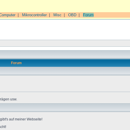
Computer
|
Mikrocontroller
|
Misc
|
OBD
|
Forum
Forum
trägen usw.
gibt's auf meiner Webseite!
cht!