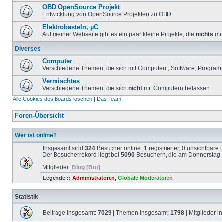
OBD OpenSource Projekt
Entwicklung von OpenSource Projekten zu OBD
Elektrobasteln, µC
Auf meiner Webseite gibt es ein paar kleine Projekte, die
nichts
mit
Diverses
Computer
Verschiedene Themen, die sich mit Computern, Software, Program
Vermischtes
Verschiedene Themen, die sich
nicht
mit Computern befassen.
Alle Cookies des Boards löschen
|
Das Team
Foren-Übersicht
Wer ist online?
Insgesamt sind
324
Besucher online: 1 registrierter, 0 unsichtbar
Der Besucherrekord liegt bei
5090
Besuchern, die am Donnerstag 1
Mitglieder:
Bing [Bot]
Legende ::
Administratoren
,
Globale Moderatoren
Statistik
Beiträge insgesamt:
7029
| Themen insgesamt:
1798
| Mitglieder 