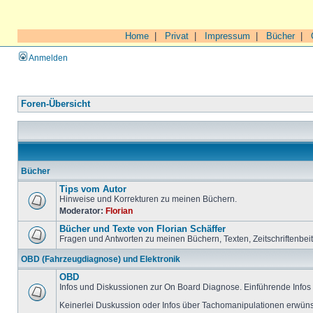
Home
|
Privat
|
Impressum
|
Bücher
|
Anmelden
Foren-Übersicht
Bücher
Tips vom Autor
Hinweise und Korrekturen zu meinen Büchern.
Moderator:
Florian
Bücher und Texte von Florian Schäffer
Fragen und Antworten zu meinen Büchern, Texten, Zeitschriftenbei
OBD (Fahrzeugdiagnose) und Elektronik
OBD
Infos und Diskussionen zur On Board Diagnose. Einführende Infos 
Keinerlei Duskussion oder Infos über Tachomanipulationen erwüns