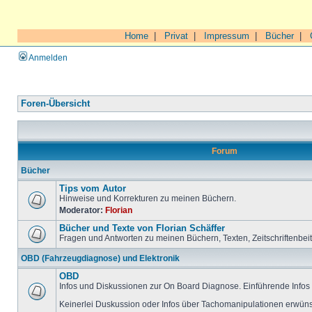
Home
|
Privat
|
Impressum
|
Bücher
|
Anmelden
Foren-Übersicht
Forum
Bücher
Tips vom Autor
Hinweise und Korrekturen zu meinen Büchern.
Moderator:
Florian
Bücher und Texte von Florian Schäffer
Fragen und Antworten zu meinen Büchern, Texten, Zeitschriftenbei
OBD (Fahrzeugdiagnose) und Elektronik
OBD
Infos und Diskussionen zur On Board Diagnose. Einführende Infos 
Keinerlei Duskussion oder Infos über Tachomanipulationen erwüns