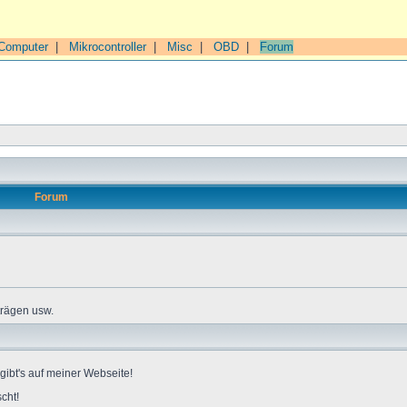
Computer
|
Mikrocontroller
|
Misc
|
OBD
|
Forum
Forum
trägen usw.
gibt's auf meiner Webseite!
cht!