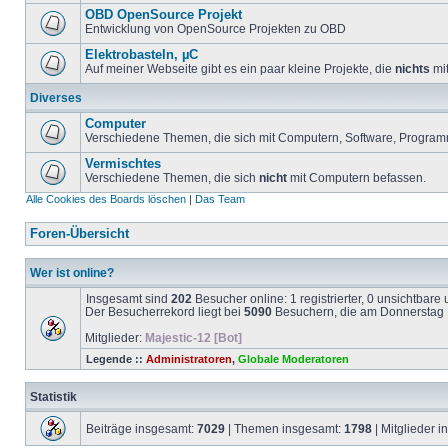
OBD OpenSource Projekt
Entwicklung von OpenSource Projekten zu OBD
Elektrobasteln, µC
Auf meiner Webseite gibt es ein paar kleine Projekte, die
nichts
mit
Diverses
Computer
Verschiedene Themen, die sich mit Computern, Software, Program
Vermischtes
Verschiedene Themen, die sich
nicht
mit Computern befassen.
Alle Cookies des Boards löschen
|
Das Team
Foren-Übersicht
Wer ist online?
Insgesamt sind
202
Besucher online: 1 registrierter, 0 unsichtbar
Der Besucherrekord liegt bei
5090
Besuchern, die am Donnerstag 1
Mitglieder:
Majestic-12 [Bot]
Legende ::
Administratoren
,
Globale Moderatoren
Statistik
Beiträge insgesamt:
7029
| Themen insgesamt:
1798
| Mitglieder 