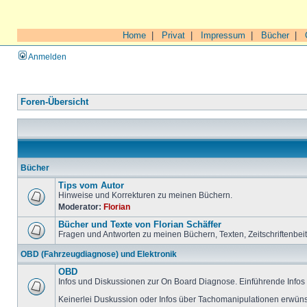
Home
|
Privat
|
Impressum
|
Bücher
|
Anmelden
Foren-Übersicht
Bücher
Tips vom Autor
Hinweise und Korrekturen zu meinen Büchern.
Moderator:
Florian
Bücher und Texte von Florian Schäffer
Fragen und Antworten zu meinen Büchern, Texten, Zeitschriftenbei
OBD (Fahrzeugdiagnose) und Elektronik
OBD
Infos und Diskussionen zur On Board Diagnose. Einführende Infos 
Keinerlei Duskussion oder Infos über Tachomanipulationen erwüns