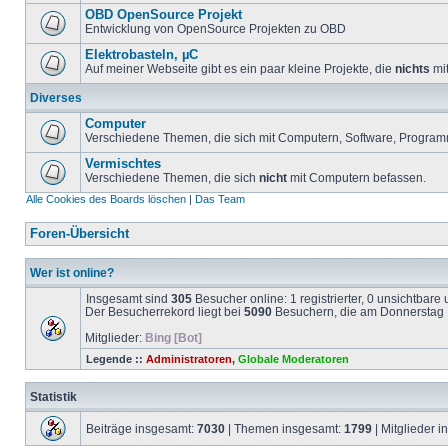
OBD OpenSource Projekt
Entwicklung von OpenSource Projekten zu OBD
Elektrobasteln, µC
Auf meiner Webseite gibt es ein paar kleine Projekte, die
nichts
mit
Diverses
Computer
Verschiedene Themen, die sich mit Computern, Software, Program
Vermischtes
Verschiedene Themen, die sich
nicht
mit Computern befassen.
Alle Cookies des Boards löschen
|
Das Team
Foren-Übersicht
Wer ist online?
Insgesamt sind
305
Besucher online: 1 registrierter, 0 unsichtbar
Der Besucherrekord liegt bei
5090
Besuchern, die am Donnerstag 1
Mitglieder:
Bing [Bot]
Legende ::
Administratoren
,
Globale Moderatoren
Statistik
Beiträge insgesamt:
7030
| Themen insgesamt:
1799
| Mitglieder 