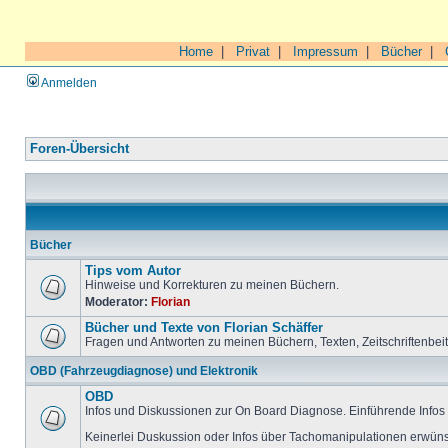
Home
|
Privat
|
Impressum
|
Bücher
|
Anmelden
Foren-Übersicht
Bücher
Tips vom Autor
Hinweise und Korrekturen zu meinen Büchern.
Moderator:
Florian
Bücher und Texte von Florian Schäffer
Fragen und Antworten zu meinen Büchern, Texten, Zeitschriftenbei
OBD (Fahrzeugdiagnose) und Elektronik
OBD
Infos und Diskussionen zur On Board Diagnose. Einführende Infos 
Keinerlei Duskussion oder Infos über Tachomanipulationen erwüns