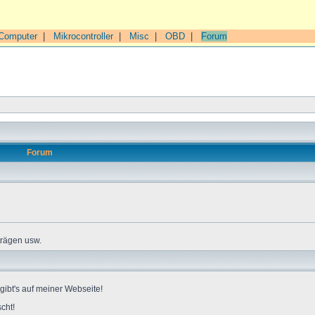
Computer
|
Mikrocontroller
|
Misc
|
OBD
|
Forum
Forum
trägen usw.
gibt's auf meiner Webseite!
cht!