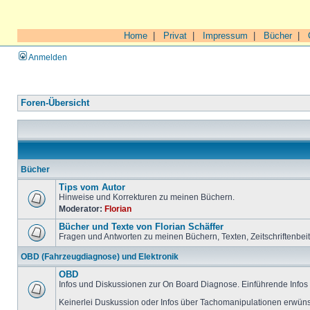
Home
|
Privat
|
Impressum
|
Bücher
|
Anmelden
Foren-Übersicht
Bücher
Tips vom Autor
Hinweise und Korrekturen zu meinen Büchern.
Moderator:
Florian
Bücher und Texte von Florian Schäffer
Fragen und Antworten zu meinen Büchern, Texten, Zeitschriftenbei
OBD (Fahrzeugdiagnose) und Elektronik
OBD
Infos und Diskussionen zur On Board Diagnose. Einführende Infos 
Keinerlei Duskussion oder Infos über Tachomanipulationen erwüns