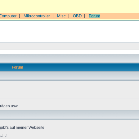
Computer
|
Mikrocontroller
|
Misc
|
OBD
|
Forum
Forum
trägen usw.
gibt's auf meiner Webseite!
cht!