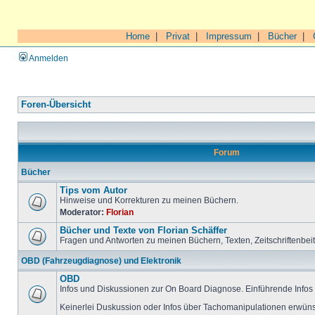
Home
|
Privat
|
Impressum
|
Bücher
|
Anmelden
Foren-Übersicht
Forum
Bücher
Tips vom Autor
Hinweise und Korrekturen zu meinen Büchern.
Moderator:
Florian
Bücher und Texte von Florian Schäffer
Fragen und Antworten zu meinen Büchern, Texten, Zeitschriftenbei
OBD (Fahrzeugdiagnose) und Elektronik
OBD
Infos und Diskussionen zur On Board Diagnose. Einführende Infos 
Keinerlei Duskussion oder Infos über Tachomanipulationen erwüns