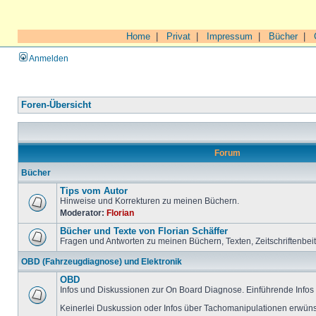
Home
|
Privat
|
Impressum
|
Bücher
|
Anmelden
Foren-Übersicht
Forum
Bücher
Tips vom Autor
Hinweise und Korrekturen zu meinen Büchern.
Moderator:
Florian
Bücher und Texte von Florian Schäffer
Fragen und Antworten zu meinen Büchern, Texten, Zeitschriftenbei
OBD (Fahrzeugdiagnose) und Elektronik
OBD
Infos und Diskussionen zur On Board Diagnose. Einführende Infos 
Keinerlei Duskussion oder Infos über Tachomanipulationen erwüns