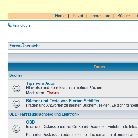
Home
|
Privat
|
Impressum
|
Bücher
|
Anmelden
Foren-Übersicht
Forum
Bücher
Tips vom Autor
Hinweise und Korrekturen zu meinen Büchern.
Moderator:
Florian
Bücher und Texte von Florian Schäffer
Fragen und Antworten zu meinen Büchern, Texten, Zeitschriftenbei
OBD (Fahrzeugdiagnose) und Elektronik
OBD
Infos und Diskussionen zur On Board Diagnose. Einführende Infos 
Keinerlei Duskussion oder Infos über Tachomanipulationen erwüns