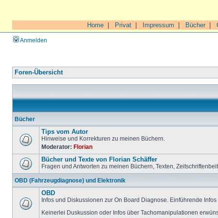
Home
|
Privat
|
Impressum
|
Bücher
|
Anmelden
Foren-Übersicht
Bücher
Tips vom Autor
Hinweise und Korrekturen zu meinen Büchern.
Moderator:
Florian
Bücher und Texte von Florian Schäffer
Fragen und Antworten zu meinen Büchern, Texten, Zeitschriftenbei
OBD (Fahrzeugdiagnose) und Elektronik
OBD
Infos und Diskussionen zur On Board Diagnose. Einführende Infos 
Keinerlei Duskussion oder Infos über Tachomanipulationen erwüns