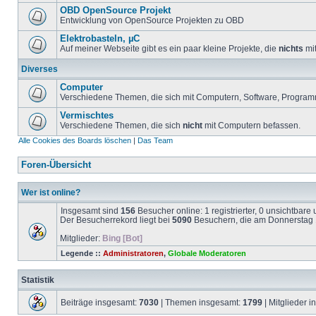
OBD OpenSource Projekt
Entwicklung von OpenSource Projekten zu OBD
Elektrobasteln, µC
Auf meiner Webseite gibt es ein paar kleine Projekte, die
nichts
mit
Diverses
Computer
Verschiedene Themen, die sich mit Computern, Software, Program
Vermischtes
Verschiedene Themen, die sich
nicht
mit Computern befassen.
Alle Cookies des Boards löschen
|
Das Team
Foren-Übersicht
Wer ist online?
Insgesamt sind
156
Besucher online: 1 registrierter, 0 unsichtbar
Der Besucherrekord liegt bei
5090
Besuchern, die am Donnerstag 1
Mitglieder:
Bing [Bot]
Legende ::
Administratoren
,
Globale Moderatoren
Statistik
Beiträge insgesamt:
7030
| Themen insgesamt:
1799
| Mitglieder 