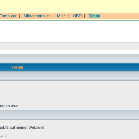
Computer
|
Mikrocontroller
|
Misc
|
OBD
|
Forum
Forum
trägen usw.
gibt's auf meiner Webseite!
cht!