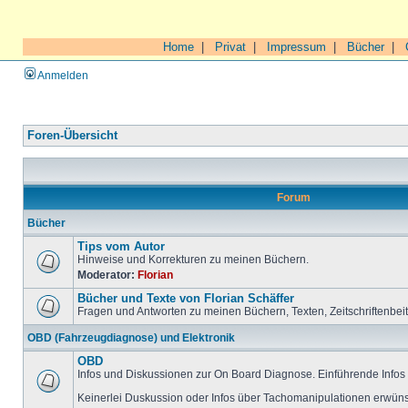
Home
|
Privat
|
Impressum
|
Bücher
|
Anmelden
Foren-Übersicht
Forum
Bücher
Tips vom Autor
Hinweise und Korrekturen zu meinen Büchern.
Moderator:
Florian
Bücher und Texte von Florian Schäffer
Fragen und Antworten zu meinen Büchern, Texten, Zeitschriftenbei
OBD (Fahrzeugdiagnose) und Elektronik
OBD
Infos und Diskussionen zur On Board Diagnose. Einführende Infos 
Keinerlei Duskussion oder Infos über Tachomanipulationen erwüns