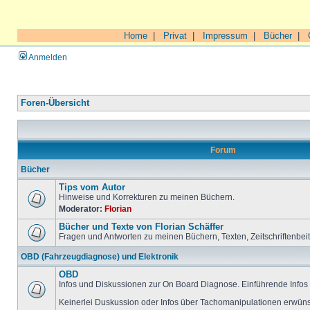
Home
|
Privat
|
Impressum
|
Bücher
|
Anmelden
Foren-Übersicht
Forum
Bücher
Tips vom Autor
Hinweise und Korrekturen zu meinen Büchern.
Moderator:
Florian
Bücher und Texte von Florian Schäffer
Fragen und Antworten zu meinen Büchern, Texten, Zeitschriftenbei
OBD (Fahrzeugdiagnose) und Elektronik
OBD
Infos und Diskussionen zur On Board Diagnose. Einführende Infos 
Keinerlei Duskussion oder Infos über Tachomanipulationen erwüns