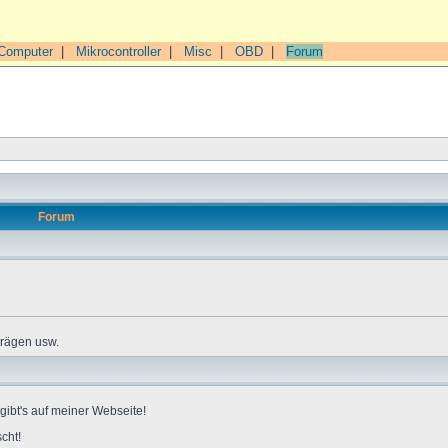
Computer
|
Mikrocontroller
|
Misc
|
OBD
|
Forum
Forum
trägen usw.
gibt's auf meiner Webseite!
cht!