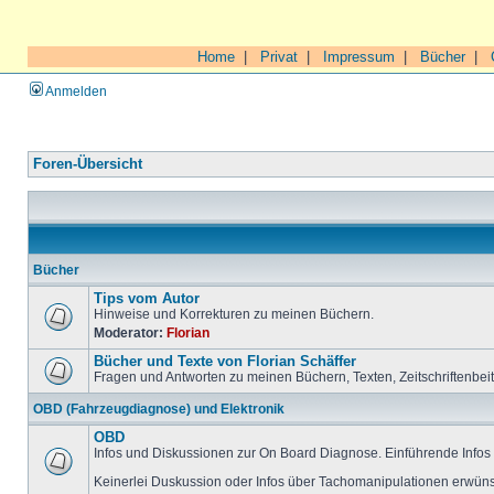
Home
|
Privat
|
Impressum
|
Bücher
|
Anmelden
Foren-Übersicht
Bücher
Tips vom Autor
Hinweise und Korrekturen zu meinen Büchern.
Moderator:
Florian
Bücher und Texte von Florian Schäffer
Fragen und Antworten zu meinen Büchern, Texten, Zeitschriftenbei
OBD (Fahrzeugdiagnose) und Elektronik
OBD
Infos und Diskussionen zur On Board Diagnose. Einführende Infos 
Keinerlei Duskussion oder Infos über Tachomanipulationen erwüns