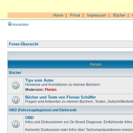
Home
|
Privat
|
Impressum
|
Bücher
|
Anmelden
Foren-Übersicht
Forum
Bücher
Tips vom Autor
Hinweise und Korrekturen zu meinen Büchern.
Moderator:
Florian
Bücher und Texte von Florian Schäffer
Fragen und Antworten zu meinen Büchern, Texten, Zeitschriftenbei
OBD (Fahrzeugdiagnose) und Elektronik
OBD
Infos und Diskussionen zur On Board Diagnose. Einführende Infos 
Keinerlei Duskussion oder Infos über Tachomanipulationen erwüns