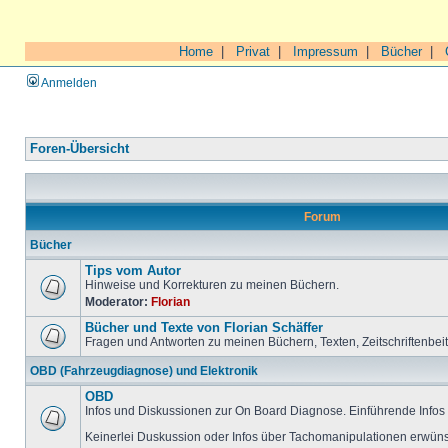
Home
|
Privat
|
Impressum
|
Bücher
|
Anmelden
Foren-Übersicht
Forum
Bücher
Tips vom Autor
Hinweise und Korrekturen zu meinen Büchern.
Moderator:
Florian
Bücher und Texte von Florian Schäffer
Fragen und Antworten zu meinen Büchern, Texten, Zeitschriftenbei
OBD (Fahrzeugdiagnose) und Elektronik
OBD
Infos und Diskussionen zur On Board Diagnose. Einführende Infos 
Keinerlei Duskussion oder Infos über Tachomanipulationen erwüns