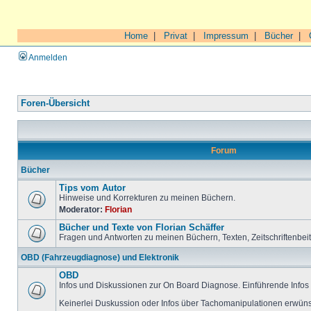
Home
|
Privat
|
Impressum
|
Bücher
|
Anmelden
Foren-Übersicht
Forum
Bücher
Tips vom Autor
Hinweise und Korrekturen zu meinen Büchern.
Moderator:
Florian
Bücher und Texte von Florian Schäffer
Fragen und Antworten zu meinen Büchern, Texten, Zeitschriftenbei
OBD (Fahrzeugdiagnose) und Elektronik
OBD
Infos und Diskussionen zur On Board Diagnose. Einführende Infos 
Keinerlei Duskussion oder Infos über Tachomanipulationen erwüns