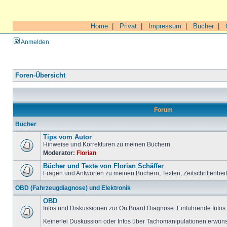
Home
|
Privat
|
Impressum
|
Bücher
|
Anmelden
Foren-Übersicht
Forum
Bücher
Tips vom Autor
Hinweise und Korrekturen zu meinen Büchern.
Moderator:
Florian
Bücher und Texte von Florian Schäffer
Fragen und Antworten zu meinen Büchern, Texten, Zeitschriftenbei
OBD (Fahrzeugdiagnose) und Elektronik
OBD
Infos und Diskussionen zur On Board Diagnose. Einführende Infos 
Keinerlei Duskussion oder Infos über Tachomanipulationen erwüns