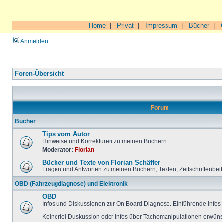
Home
|
Privat
|
Impressum
|
Bücher
|
Anmelden
Foren-Übersicht
Forum
Bücher
Tips vom Autor
Hinweise und Korrekturen zu meinen Büchern.
Moderator:
Florian
Bücher und Texte von Florian Schäffer
Fragen und Antworten zu meinen Büchern, Texten, Zeitschriftenbei
OBD (Fahrzeugdiagnose) und Elektronik
OBD
Infos und Diskussionen zur On Board Diagnose. Einführende Infos 
Keinerlei Duskussion oder Infos über Tachomanipulationen erwüns