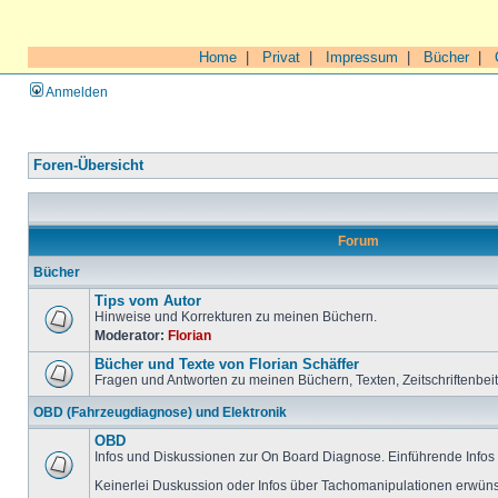
Home
|
Privat
|
Impressum
|
Bücher
|
Anmelden
Foren-Übersicht
Forum
Bücher
Tips vom Autor
Hinweise und Korrekturen zu meinen Büchern.
Moderator:
Florian
Bücher und Texte von Florian Schäffer
Fragen und Antworten zu meinen Büchern, Texten, Zeitschriftenbei
OBD (Fahrzeugdiagnose) und Elektronik
OBD
Infos und Diskussionen zur On Board Diagnose. Einführende Infos 
Keinerlei Duskussion oder Infos über Tachomanipulationen erwüns