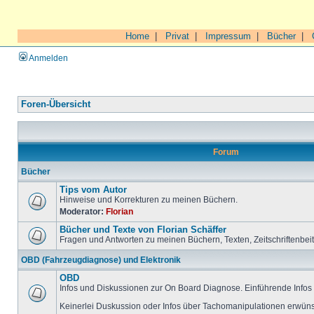
Home
|
Privat
|
Impressum
|
Bücher
|
Anmelden
Foren-Übersicht
Forum
Bücher
Tips vom Autor
Hinweise und Korrekturen zu meinen Büchern.
Moderator:
Florian
Bücher und Texte von Florian Schäffer
Fragen und Antworten zu meinen Büchern, Texten, Zeitschriftenbei
OBD (Fahrzeugdiagnose) und Elektronik
OBD
Infos und Diskussionen zur On Board Diagnose. Einführende Infos 
Keinerlei Duskussion oder Infos über Tachomanipulationen erwüns