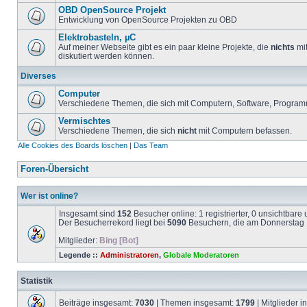
OBD OpenSource Projekt
Entwicklung von OpenSource Projekten zu OBD
Elektrobasteln, µC
Auf meiner Webseite gibt es ein paar kleine Projekte, die
nichts
mit
diskutiert werden können.
Diverses
Computer
Verschiedene Themen, die sich mit Computern, Software, Program
Vermischtes
Verschiedene Themen, die sich
nicht
mit Computern befassen.
Alle Cookies des Boards löschen
|
Das Team
Foren-Übersicht
Wer ist online?
Insgesamt sind
152
Besucher online: 1 registrierter, 0 unsichtbar
Der Besucherrekord liegt bei
5090
Besuchern, die am Donnerstag 1
Mitglieder:
Bing [Bot]
Legende ::
Administratoren
,
Globale Moderatoren
Statistik
Beiträge insgesamt:
7030
| Themen insgesamt:
1799
| Mitglieder 