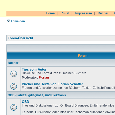
Home
|
Privat
|
Impressum
|
Bücher
|
Anmelden
Foren-Übersicht
Forum
Bücher
Tips vom Autor
Hinweise und Korrekturen zu meinen Büchern.
Moderator:
Florian
Bücher und Texte von Florian Schäffer
Fragen und Antworten zu meinen Büchern, Texten, Zeitschriftenbei
OBD (Fahrzeugdiagnose) und Elektronik
OBD
Infos und Diskussionen zur On Board Diagnose. Einführende Infos 
Keinerlei Duskussion oder Infos über Tachomanipulationen erwüns