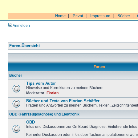
Home
|
Privat
|
Impressum
|
Bücher
|
Anmelden
Foren-Übersicht
Forum
Bücher
Tips vom Autor
Hinweise und Korrekturen zu meinen Büchern.
Moderator:
Florian
Bücher und Texte von Florian Schäffer
Fragen und Antworten zu meinen Büchern, Texten, Zeitschriftenbei
OBD (Fahrzeugdiagnose) und Elektronik
OBD
Infos und Diskussionen zur On Board Diagnose. Einführende Infos 
Keinerlei Duskussion oder Infos über Tachomanipulationen erwüns