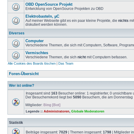
OBD OpenSource Projekt
Entwicklung von OpenSource Projekten zu OBD
Elektrobasteln, µC
Auf meiner Webseite gibt es ein paar kleine Projekte, die
nichts
mit
diskutiert werden können.
Diverses
Computer
Verschiedene Themen, die sich mit Computern, Software, Program
Vermischtes
Verschiedene Themen, die sich
nicht
mit Computern befassen.
Alle Cookies des Boards löschen
|
Das Team
Foren-Übersicht
Wer ist online?
Insgesamt sind
163
Besucher online: 1 registrierter, 0 unsichtbar
Der Besucherrekord liegt bei
5090
Besuchern, die am Donnerstag 1
Mitglieder:
Bing [Bot]
Legende ::
Administratoren
,
Globale Moderatoren
Statistik
Beiträge insgesamt:
7029
| Themen insgesamt:
1798
| Mitglieder 