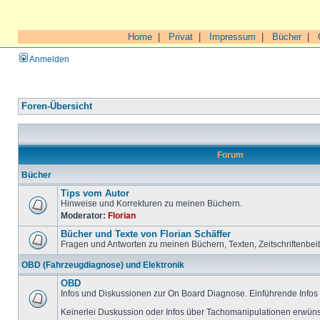
Home
|
Privat
|
Impressum
|
Bücher
|
Anmelden
Foren-Übersicht
Forum
Bücher
Tips vom Autor
Hinweise und Korrekturen zu meinen Büchern.
Moderator:
Florian
Bücher und Texte von Florian Schäffer
Fragen und Antworten zu meinen Büchern, Texten, Zeitschriftenbei
OBD (Fahrzeugdiagnose) und Elektronik
OBD
Infos und Diskussionen zur On Board Diagnose. Einführende Infos 
Keinerlei Duskussion oder Infos über Tachomanipulationen erwüns