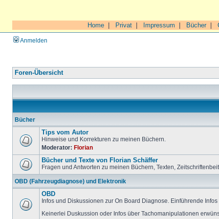
Home
|
Privat
|
Impressum
|
Bücher
|
Anmelden
Foren-Übersicht
Bücher
Tips vom Autor
Hinweise und Korrekturen zu meinen Büchern.
Moderator:
Florian
Bücher und Texte von Florian Schäffer
Fragen und Antworten zu meinen Büchern, Texten, Zeitschriftenbei
OBD (Fahrzeugdiagnose) und Elektronik
OBD
Infos und Diskussionen zur On Board Diagnose. Einführende Infos 
Keinerlei Duskussion oder Infos über Tachomanipulationen erwüns