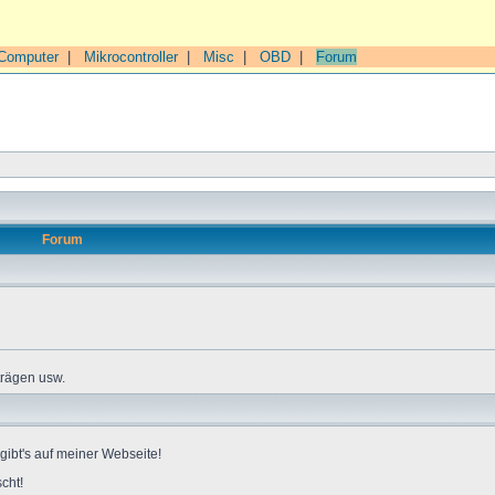
Computer
|
Mikrocontroller
|
Misc
|
OBD
|
Forum
Forum
trägen usw.
gibt's auf meiner Webseite!
cht!