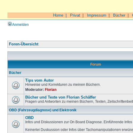
Home
|
Privat
|
Impressum
|
Bücher
|
Anmelden
Foren-Übersicht
Forum
Bücher
Tips vom Autor
Hinweise und Korrekturen zu meinen Büchern.
Moderator:
Florian
Bücher und Texte von Florian Schäffer
Fragen und Antworten zu meinen Büchern, Texten, Zeitschriftenbei
OBD (Fahrzeugdiagnose) und Elektronik
OBD
Infos und Diskussionen zur On Board Diagnose. Einführende Infos 
Keinerlei Duskussion oder Infos über Tachomanipulationen erwüns