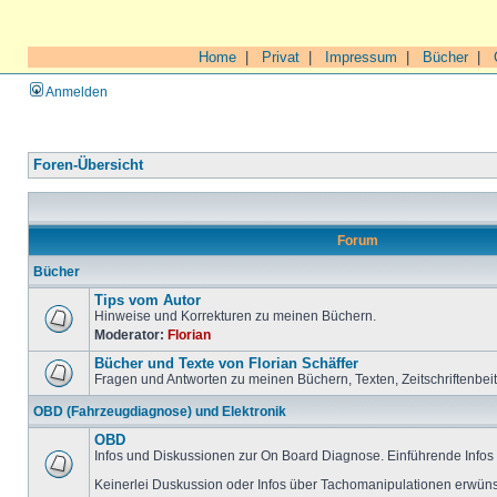
Home
|
Privat
|
Impressum
|
Bücher
|
Anmelden
Foren-Übersicht
Forum
Bücher
Tips vom Autor
Hinweise und Korrekturen zu meinen Büchern.
Moderator:
Florian
Bücher und Texte von Florian Schäffer
Fragen und Antworten zu meinen Büchern, Texten, Zeitschriftenbei
OBD (Fahrzeugdiagnose) und Elektronik
OBD
Infos und Diskussionen zur On Board Diagnose. Einführende Infos 
Keinerlei Duskussion oder Infos über Tachomanipulationen erwüns