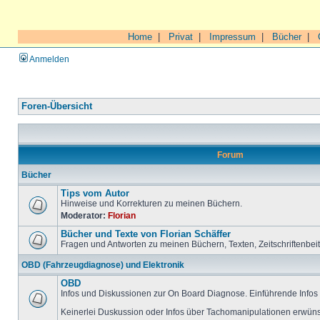
Home
|
Privat
|
Impressum
|
Bücher
|
Anmelden
Foren-Übersicht
Forum
Bücher
Tips vom Autor
Hinweise und Korrekturen zu meinen Büchern.
Moderator:
Florian
Bücher und Texte von Florian Schäffer
Fragen und Antworten zu meinen Büchern, Texten, Zeitschriftenbei
OBD (Fahrzeugdiagnose) und Elektronik
OBD
Infos und Diskussionen zur On Board Diagnose. Einführende Infos 
Keinerlei Duskussion oder Infos über Tachomanipulationen erwüns