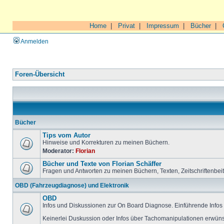
Home
|
Privat
|
Impressum
|
Bücher
|
Anmelden
Foren-Übersicht
Bücher
Tips vom Autor
Hinweise und Korrekturen zu meinen Büchern.
Moderator:
Florian
Bücher und Texte von Florian Schäffer
Fragen und Antworten zu meinen Büchern, Texten, Zeitschriftenbei
OBD (Fahrzeugdiagnose) und Elektronik
OBD
Infos und Diskussionen zur On Board Diagnose. Einführende Infos 
Keinerlei Duskussion oder Infos über Tachomanipulationen erwüns