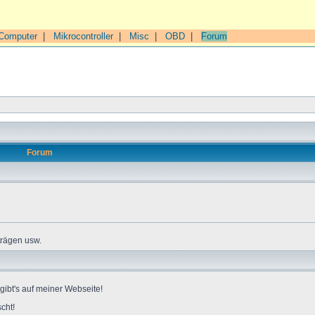
Computer
|
Mikrocontroller
|
Misc
|
OBD
|
Forum
Forum
trägen usw.
gibt's auf meiner Webseite!
cht!