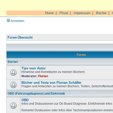
Home
|
Privat
|
Impressum
|
Bücher
|
Anmelden
Foren-Übersicht
Forum
Bücher
Tips vom Autor
Hinweise und Korrekturen zu meinen Büchern.
Moderator:
Florian
Bücher und Texte von Florian Schäffer
Fragen und Antworten zu meinen Büchern, Texten, Zeitschriftenbei
OBD (Fahrzeugdiagnose) und Elektronik
OBD
Infos und Diskussionen zur On Board Diagnose. Einführende Infos 
Keinerlei Duskussion oder Infos über Tachomanipulationen erwüns