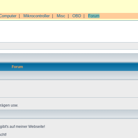
Computer
|
Mikrocontroller
|
Misc
|
OBD
|
Forum
Forum
trägen usw.
gibt's auf meiner Webseite!
cht!