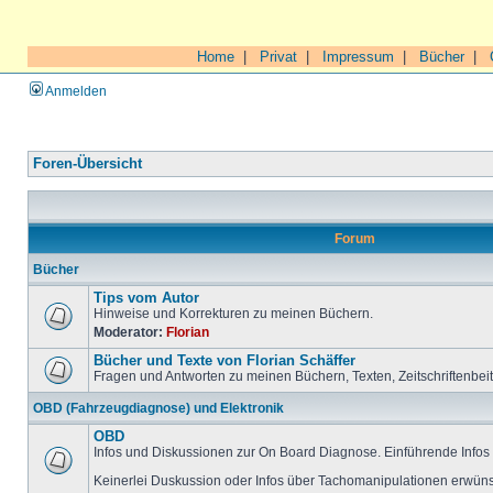
Home
|
Privat
|
Impressum
|
Bücher
|
Anmelden
Foren-Übersicht
Forum
Bücher
Tips vom Autor
Hinweise und Korrekturen zu meinen Büchern.
Moderator:
Florian
Bücher und Texte von Florian Schäffer
Fragen und Antworten zu meinen Büchern, Texten, Zeitschriftenbei
OBD (Fahrzeugdiagnose) und Elektronik
OBD
Infos und Diskussionen zur On Board Diagnose. Einführende Infos 
Keinerlei Duskussion oder Infos über Tachomanipulationen erwüns