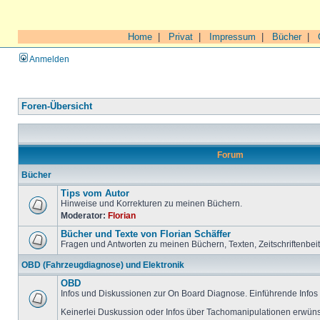
Home
|
Privat
|
Impressum
|
Bücher
|
Anmelden
Foren-Übersicht
Forum
Bücher
Tips vom Autor
Hinweise und Korrekturen zu meinen Büchern.
Moderator:
Florian
Bücher und Texte von Florian Schäffer
Fragen und Antworten zu meinen Büchern, Texten, Zeitschriftenbei
OBD (Fahrzeugdiagnose) und Elektronik
OBD
Infos und Diskussionen zur On Board Diagnose. Einführende Infos 
Keinerlei Duskussion oder Infos über Tachomanipulationen erwüns