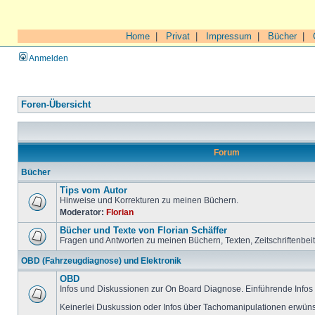
Home
|
Privat
|
Impressum
|
Bücher
|
Anmelden
Foren-Übersicht
Forum
Bücher
Tips vom Autor
Hinweise und Korrekturen zu meinen Büchern.
Moderator:
Florian
Bücher und Texte von Florian Schäffer
Fragen und Antworten zu meinen Büchern, Texten, Zeitschriftenbei
OBD (Fahrzeugdiagnose) und Elektronik
OBD
Infos und Diskussionen zur On Board Diagnose. Einführende Infos 
Keinerlei Duskussion oder Infos über Tachomanipulationen erwüns