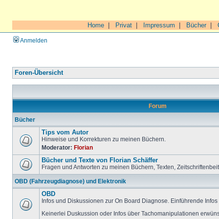
Home
|
Privat
|
Impressum
|
Bücher
|
Anmelden
Foren-Übersicht
Forum
Bücher
Tips vom Autor
Hinweise und Korrekturen zu meinen Büchern.
Moderator:
Florian
Bücher und Texte von Florian Schäffer
Fragen und Antworten zu meinen Büchern, Texten, Zeitschriftenbei
OBD (Fahrzeugdiagnose) und Elektronik
OBD
Infos und Diskussionen zur On Board Diagnose. Einführende Infos 
Keinerlei Duskussion oder Infos über Tachomanipulationen erwüns