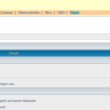
Computer
|
Mikrocontroller
|
Misc
|
OBD
|
Forum
Forum
trägen usw.
gibt's auf meiner Webseite!
cht!