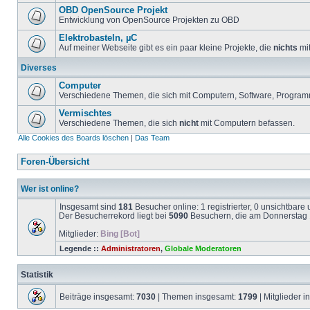
OBD OpenSource Projekt
Entwicklung von OpenSource Projekten zu OBD
Elektrobasteln, µC
Auf meiner Webseite gibt es ein paar kleine Projekte, die
nichts
mit
Diverses
Computer
Verschiedene Themen, die sich mit Computern, Software, Program
Vermischtes
Verschiedene Themen, die sich
nicht
mit Computern befassen.
Alle Cookies des Boards löschen
|
Das Team
Foren-Übersicht
Wer ist online?
Insgesamt sind
181
Besucher online: 1 registrierter, 0 unsichtbar
Der Besucherrekord liegt bei
5090
Besuchern, die am Donnerstag 1
Mitglieder:
Bing [Bot]
Legende ::
Administratoren
,
Globale Moderatoren
Statistik
Beiträge insgesamt:
7030
| Themen insgesamt:
1799
| Mitglieder 