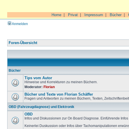
Home
|
Privat
|
Impressum
|
Bücher
|
Anmelden
Foren-Übersicht
Bücher
Tips vom Autor
Hinweise und Korrekturen zu meinen Büchern.
Moderator:
Florian
Bücher und Texte von Florian Schäffer
Fragen und Antworten zu meinen Büchern, Texten, Zeitschriftenbei
OBD (Fahrzeugdiagnose) und Elektronik
OBD
Infos und Diskussionen zur On Board Diagnose. Einführende Infos 
Keinerlei Duskussion oder Infos über Tachomanipulationen erwüns