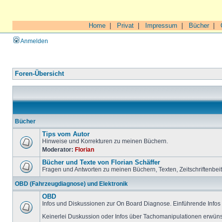
Home
|
Privat
|
Impressum
|
Bücher
|
Anmelden
Foren-Übersicht
Bücher
Tips vom Autor
Hinweise und Korrekturen zu meinen Büchern.
Moderator:
Florian
Bücher und Texte von Florian Schäffer
Fragen und Antworten zu meinen Büchern, Texten, Zeitschriftenbei
OBD (Fahrzeugdiagnose) und Elektronik
OBD
Infos und Diskussionen zur On Board Diagnose. Einführende Infos 
Keinerlei Duskussion oder Infos über Tachomanipulationen erwüns