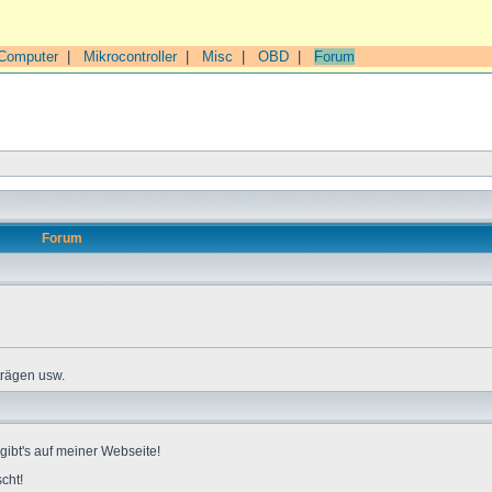
Computer
|
Mikrocontroller
|
Misc
|
OBD
|
Forum
Forum
trägen usw.
gibt's auf meiner Webseite!
cht!