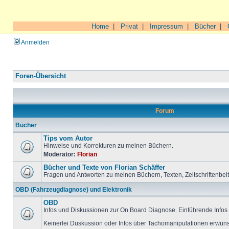
Home
|
Privat
|
Impressum
|
Bücher
|
Anmelden
Foren-Übersicht
Forum
Bücher
Tips vom Autor
Hinweise und Korrekturen zu meinen Büchern.
Moderator:
Florian
Bücher und Texte von Florian Schäffer
Fragen und Antworten zu meinen Büchern, Texten, Zeitschriftenbei
OBD (Fahrzeugdiagnose) und Elektronik
OBD
Infos und Diskussionen zur On Board Diagnose. Einführende Infos 
Keinerlei Duskussion oder Infos über Tachomanipulationen erwüns