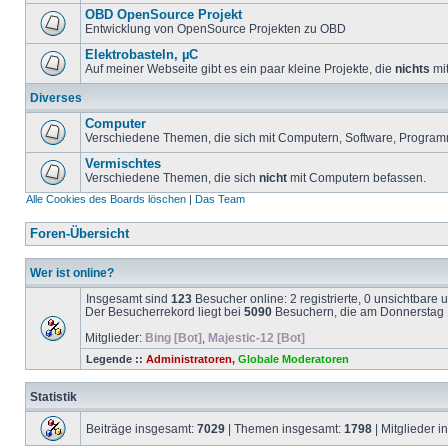
OBD OpenSource Projekt
Entwicklung von OpenSource Projekten zu OBD
Elektrobasteln, µC
Auf meiner Webseite gibt es ein paar kleine Projekte, die
nichts
mit
Diverses
Computer
Verschiedene Themen, die sich mit Computern, Software, Program
Vermischtes
Verschiedene Themen, die sich
nicht
mit Computern befassen.
Alle Cookies des Boards löschen
|
Das Team
Foren-Übersicht
Wer ist online?
Insgesamt sind
123
Besucher online: 2 registrierte, 0 unsichtbare
Der Besucherrekord liegt bei
5090
Besuchern, die am Donnerstag 1
Mitglieder:
Bing [Bot]
,
Majestic-12 [Bot]
Legende ::
Administratoren
,
Globale Moderatoren
Statistik
Beiträge insgesamt:
7029
| Themen insgesamt:
1798
| Mitglieder 