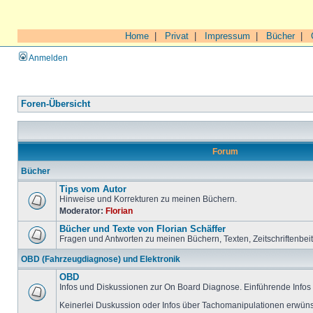
Home
|
Privat
|
Impressum
|
Bücher
|
Anmelden
Foren-Übersicht
Forum
Bücher
Tips vom Autor
Hinweise und Korrekturen zu meinen Büchern.
Moderator:
Florian
Bücher und Texte von Florian Schäffer
Fragen und Antworten zu meinen Büchern, Texten, Zeitschriftenbei
OBD (Fahrzeugdiagnose) und Elektronik
OBD
Infos und Diskussionen zur On Board Diagnose. Einführende Infos 
Keinerlei Duskussion oder Infos über Tachomanipulationen erwüns