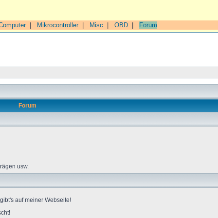
Computer
|
Mikrocontroller
|
Misc
|
OBD
|
Forum
Forum
trägen usw.
gibt's auf meiner Webseite!
cht!