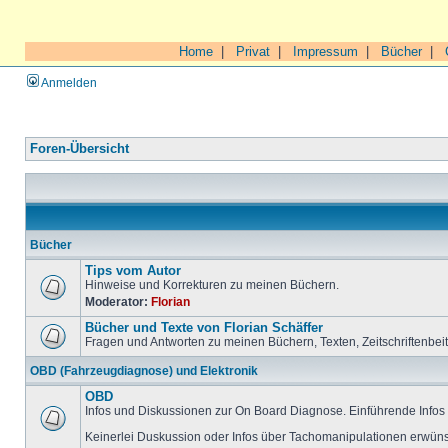
Home
|
Privat
|
Impressum
|
Bücher
|
Anmelden
Foren-Übersicht
Bücher
Tips vom Autor
Hinweise und Korrekturen zu meinen Büchern.
Moderator:
Florian
Bücher und Texte von Florian Schäffer
Fragen und Antworten zu meinen Büchern, Texten, Zeitschriftenbei
OBD (Fahrzeugdiagnose) und Elektronik
OBD
Infos und Diskussionen zur On Board Diagnose. Einführende Infos 
Keinerlei Duskussion oder Infos über Tachomanipulationen erwüns