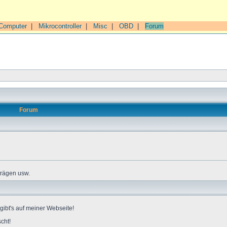
Computer
|
Mikrocontroller
|
Misc
|
OBD
|
Forum
Forum
trägen usw.
gibt's auf meiner Webseite!
cht!