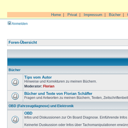
Home
|
Privat
|
Impressum
|
Bücher
|
Anmelden
Foren-Übersicht
Bücher
Tips vom Autor
Hinweise und Korrekturen zu meinen Büchern.
Moderator:
Florian
Bücher und Texte von Florian Schäffer
Fragen und Antworten zu meinen Büchern, Texten, Zeitschriftenbei
OBD (Fahrzeugdiagnose) und Elektronik
OBD
Infos und Diskussionen zur On Board Diagnose. Einführende Infos 
Keinerlei Duskussion oder Infos über Tachomanipulationen erwüns